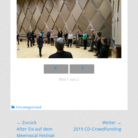
Bild 1 von 2
Kategorien
Uncategorized
Beitragsnavigation
← Zurück
Weiter →
Vorhergehender
Nächster
After Six auf dem
2019 CD-Crowdfunding
Beitrag:
Beitrag:
Meervocal Festival