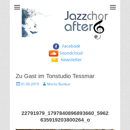
Jazzchor After Six
Facebook
Soundcloud
Newsletter
Zu Gast im Tonstudio Tessmar
Gepostet
Autor
01.09.2019
Moritz Bunkus
am
22791979_1797840896893660_5962
635919203800264_o