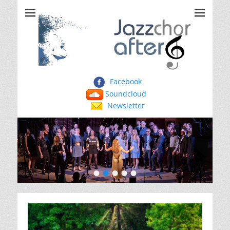
Jazzchor After Six
Facebook
Soundcloud
Newsletter
•
•
•
•
•