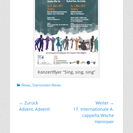
Konzertflyer “Sing, sing, sing”
Kategorien
News
,
Startseiten-News
Beitragsnavigation
← Zurück
Weiter →
Vorhergehender
Nächster
Advent, Advent!
17. Internationale A-
Beitrag:
Beitrag:
cappella-Woche
Hannover