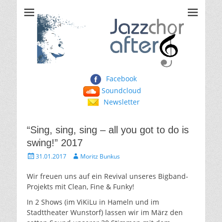
Jazzchor After Six
Facebook
Soundcloud
Newsletter
“Sing, sing, sing – all you got to do is
swing!” 2017
Gepostet
Autor
31.01.2017
Moritz Bunkus
am
Wir freuen uns auf ein Revival unseres Bigband-
Projekts mit Clean, Fine & Funky!
In 2 Shows (im ViKiLu in Hameln und im
Stadttheater Wunstorf) lassen wir im März den