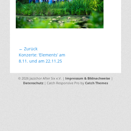
Beitragsnavigation
← Zurück
Vorhergehender
Konzerte: ‘Elements’ am
Beitrag:
8.11. und am 22.11.25
© 2026 Jazzchor After Six e.V. |
Impressum & Bildnachweise
|
Datenschutz
| Catch Responsive Pro by
Catch Themes