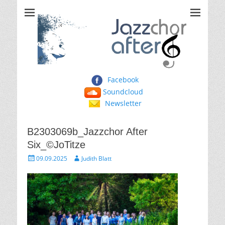
Jazzchor After Six
Facebook
Soundcloud
Newsletter
B2303069b_Jazzchor After
Six_©JoTitze
Gepostet
Autor
09.09.2025
Judith Blatt
am