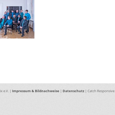
gation
ix e.V. |
Impressum & Bildnachweise
|
Datenschutz
| Catch Responsive