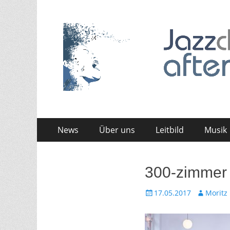
Jazzchor After Six
Zum
Erstes
News
Über uns
Leitbild
Musik
Inhalt:
Menü
Zum
Zweites
Inhalt:
Menü
300-zimmer
Gepostet
Autor
17.05.2017
Moritz
am