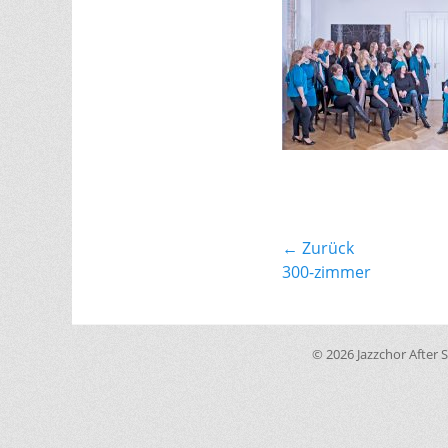
Beitragsnavi
← Zurück
Vorhergehender
300-zimmer
Beitrag:
© 2026 Jazzchor After S