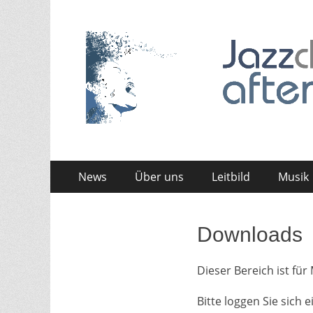
Jazzchor After Six
Zum
Erstes
News
Über uns
Leitbild
Musik
Inhalt:
Menü
Zum
Zweites
Inhalt:
Menü
Downloads
Dieser Bereich ist für
Bitte loggen Sie sich