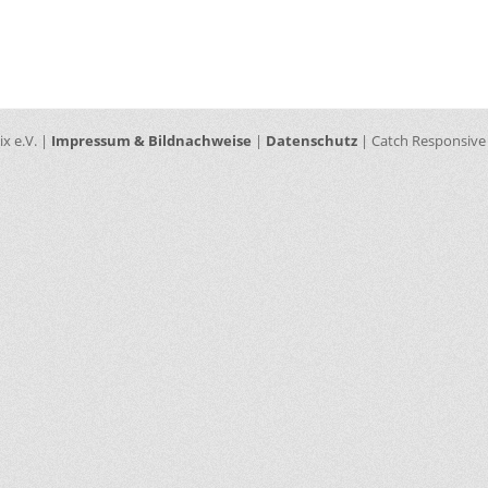
ix e.V. |
Impressum & Bildnachweise
|
Datenschutz
| Catch Responsive